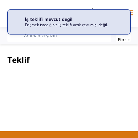
TR
Dil
Me
İş teklifi mevcut değil
Erişmek istediğiniz iş teklifi artık çevrimiçi değil.
Filter
recherche
Aramanızı yazın
Filtrele
Teklif