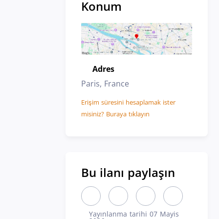
Konum
Adres
Yer
Paris, France
Erişim süresini hesaplamak ister
misiniz? Buraya tıklayın
Bu ilanı paylaşın
Bu ilanı LinkedIn'de paylaşın (yeni 
Bu ilanı X'da paylaşın (yeni 
Bu ilanı Facebook'ta 
Bu ilanı e-pos
Yayınlanma tarihi 07 Mayis