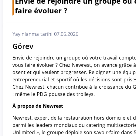
Envie de rejoindre un groupe où 
faire évoluer ?
Yayınlanma tarihi 07.05.2026
Görev
Envie de rejoindre un groupe où votre travail compt
vous faire évoluer ? Chez Newrest, on avance grâce à 
osent et qui veulent progresser. Rejoignez une équip
entrepreneurial et sportif où les décisions sont pris
Chez Newrest, chacun contribue à la croissance du Gr
: même le PDG pousse des trolleys.
À propos de Newrest
Newrest, expert de la restauration hors domicile et
pencere)
pencere)
paylaşın (yeni pencere)
ta ile paylaşın (yeni pencere)
parmi les leaders mondiaux du catering multisectoriel
Unlimited », le groupe déploie son savoir-faire dans 