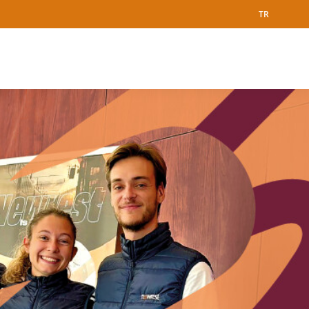
Facebook
X
LinkedIn
Youtube
Instagram
TR
Dil