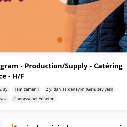
gram - Production/Supply - Catéring
ce - H/F
12 ay
Tam zamanlı
2 yıldan az deneyim (Giriş seviyesi)
 yok
Operasyonel Yönetim