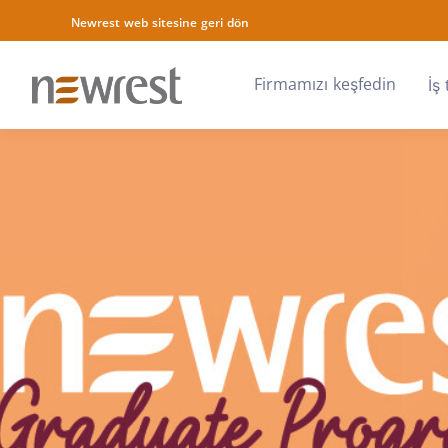
Newrest web sitesine geri dön
Firmamızı keşfedin
İş 