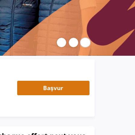
Duraklat
Başvur