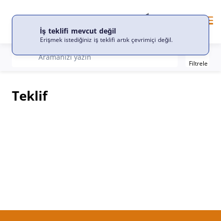
TR
Dil
Me
İş teklifi mevcut değil
Erişmek istediğiniz iş teklifi artık çevrimiçi değil.
Filter
recherche
Aramanızı yazın
Filtrele
Teklif