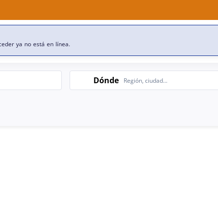
esa
Nuestras ofertas de empleo
eder ya no está en línea.
Search
Dónde