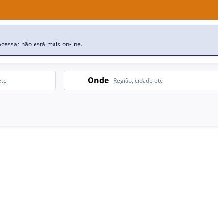
esa
Nossas ofertas de emprego
cessar não está mais on-line.
Search
Onde