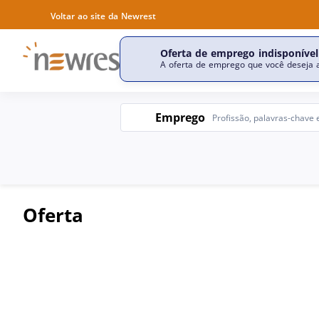
Voltar ao site da Newrest
Oferta de emprego indisponível
Descobrir a nossa empr
A oferta de emprego que você deseja a
Emprego
Emprego
Oferta