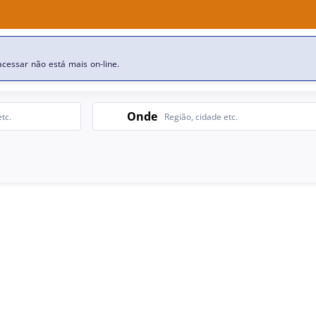
esa
Nossas ofertas de emprego
cessar não está mais on-line.
Search
Onde