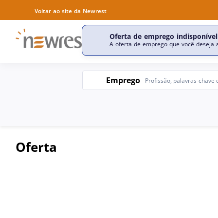
Voltar ao site da Newrest
Oferta de emprego indisponível
Descobrir a nossa empr
A oferta de emprego que você deseja a
Emprego
Emprego
Oferta